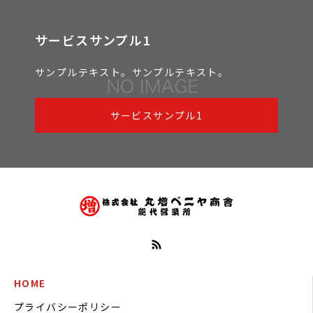
サービスサンプル1
サンプルテキスト。サンプルテキスト。
サービスサンプル1
HOME
プライバシーポリシー