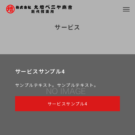
サービス
サービスサンプル4
サンプルテキスト。サンプルテキスト。
サービスサンプル4